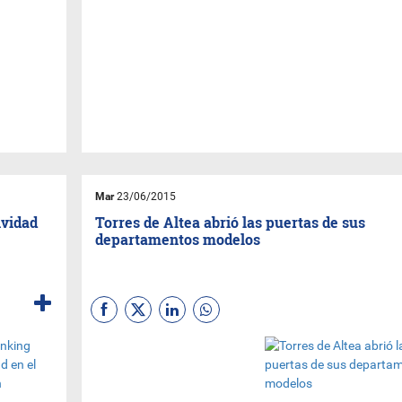
Mar
23/06/2015
ividad
Torres de Altea abrió las puertas de sus
departamentos modelos
El emprendimiento inmobiliario
Torres de Altea
, propiedad de
Fanal Desarrollos Inmobiliario
,
ofrecerá a partir de mañana