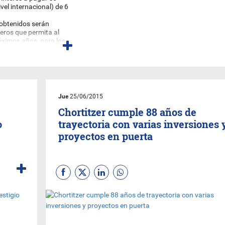
vel internacional) de 6
 obtenidos serán
ieros que permita al
óximos años, para los
roductos y servicios
 estos pueden ser
partir de hoy.
or parte de su cartera
Jue
25/06/2015
 agricultura,
Chortitzer cumple 88 años de
o
trayectoria con varias inversiones 
proyectos en puerta