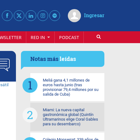
Ingresar
WSLETTER
RED IN
PODCAST
Notas más
leídas
Meliá gana 4,1 millones de
euros hasta junio (tras
provisionar 79,4 millones por su
salida de Cuba)
Miami: La nueva capital
gastronómica global (Quintín
Ultramarinos elige Coral Gables
para su desembarco)
Colegio Monserrat: 339 años de