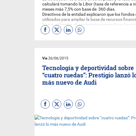
calculará tomando la Libor (tasa de referencia a ni
meses más 7,5% con base de 360 días.
Directivos de la entidad explicaron que los fondos
utilizados para ampliar la base de recursos financ
banco enfrentar el crecimiento esperado en los pr
diferentes sectores económicos vinculados a los p
del banco.
Cabe mencionar que por ser bonos subordinados,
convertidos en acciones.
Estos bonos estarán disponibles para su compra a 
Recordemos que el
Sudameris Bank
enfoca la may
Vie
26/06/2015
al financiamiento de actividades productivas como
ganadería e industria.
Tecnología y deportividad sobre
“cuatro ruedas”: Prestigio lanzó l
más nuevo de Audi