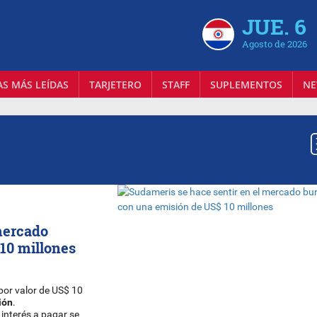
JUE. 6
Agosto de 2026
AS MÁS LEÍDAS
TARJETERO
STAFF
SUPLEMENTOS
NE
mercado
 10 millones
or valor de US$ 10
ión
.
 interés a pagar se