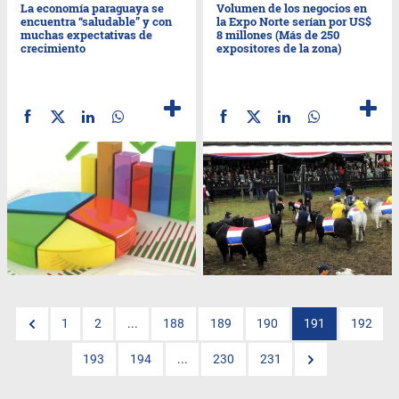
La economía paraguaya se
Volumen de los negocios en
encuentra “saludable” y con
la Expo Norte serían por US$
muchas expectativas de
8 millones (Más de 250
crecimiento
expositores de la zona)
1
2
...
188
189
190
191
192
193
194
...
230
231