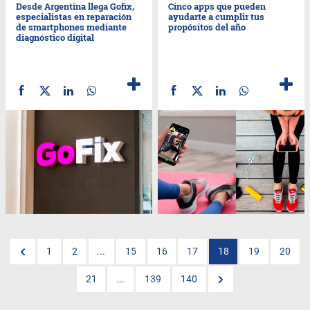
Desde Argentina llega Gofix,
Cinco apps que pueden
especialistas en reparación
ayudarte a cumplir tus
de smartphones mediante
propósitos del año
diagnóstico digital
1
2
...
15
16
17
18
19
20
21
...
139
140