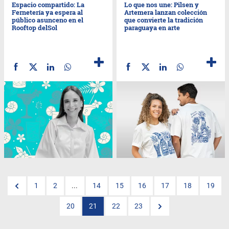
Espacio compartido: La
Lo que nos une: Pilsen y
Fernetería ya espera al
Artemera lanzan colección
público asunceno en el
que convierte la tradición
Rooftop delSol
paraguaya en arte
1
2
...
14
15
16
17
18
19
20
21
22
23