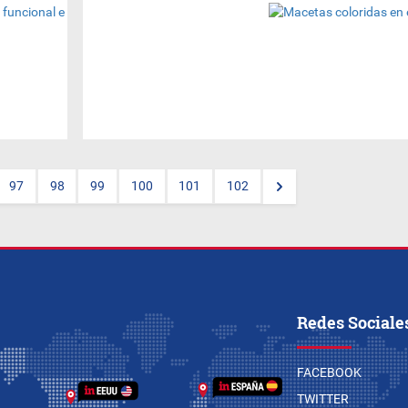
(Por Nora Vega
-
@noriveg
) Una estupenda
idea, si te gusta la naturaleza,
es decorar el espacio que
tengas en tu casa o
departamento con varias
macetas de colores. En el
jardín, en la escalera, en la
terraza, en la pared, en el
balcón, siempre se puede
disfrutar de uno de los
pequeños placeres de la vida:
97
98
99
100
101
102
unas lindas plantas y flores,
que dan alegría al hogar.
Redes Sociale
FACEBOOK
TWITTER