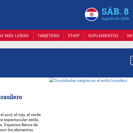
SÁB. 8
Agosto de 2026
AS MÁS LEÍDAS
TARJETERO
STAFF
SUPLEMENTOS
NE
brasilero
l azul, el rojo, el verde
te espectacular estilo,
s. Espacios llenos de
 son los elementos