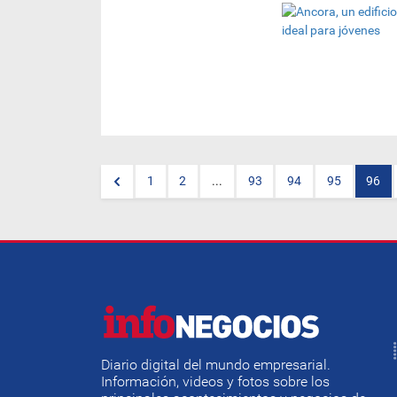
(Por Nora Vega -
@noriveg
) El
espectacular emprendimiento
inmobiliario que llevará a cabo
el
Holding Mediofin S.A
., es un
edificio ubicado en una de las
zonas corporativas más
importantes del país. Son
departamentos de uno y dos
dormitorios, que combina
diseño y zonas de diversión,
especial para jóvenes,
profesionales que trabajen en
1
2
...
93
94
95
96
el nuevo eje de Asunción y sus
alrededores, solteros, recién
casados o familias cortas.
Diario digital del mundo empresarial.
Información, videos y fotos sobre los