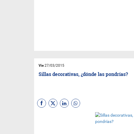
Vie
27/03/2015
Sillas decorativas, ¿dónde las pondrías?
(Por
Nora Vega
-
@noriveg
)
Desde la obra maestra de un
reconocido artista, hasta la
creación de un joven