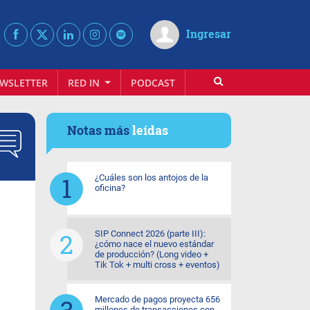
Ingresar
WSLETTER
RED IN
PODCAST
Notas más
leídas
¿Cuáles son los antojos de la
oficina?
SIP Connect 2026 (parte III):
¿cómo nace el nuevo estándar
de producción? (Long video +
Tik Tok + multi cross + eventos)
Mercado de pagos proyecta 656
millones de transacciones con