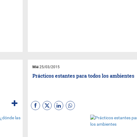
Mié
25/03/2015
Prácticos estantes para todos los ambientes
(Por Nora Vega -
@noriveg
) Si
hay algo que nunca está de
más, son los estantes,
siempre sirven para guardar