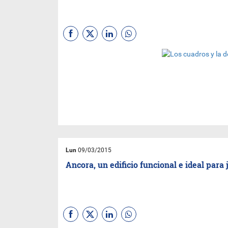
hermoso acuario.
(Por Nora Vega -
@noriveg
) Si
hay un complemento ideal
cuando se busca elementos
para empezar a decorar una
casa; es el cuadro. Siempre
aporta armonía al espacio y el
arte tiene la capacidad de
plasmar en una sola imagen
una mezcla de emociones,
sensaciones, situaciones y
recuerdos.
Lun
09/03/2015
Ancora, un edificio funcional e ideal para