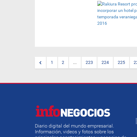
El complejo de recreación y
deportes,
Rakiura Resort Day
,
ubicado en la ciudad de
Luque
, proyecta una inversión
de aproximadamente US$ 3
millones para la incorporación
de nuevos servicios y la
potenciación de otros.
Lucía Costa
, directora
comercial y de marketing,
comentó que el proyecto de
mayor envergadura es la
1
2
...
223
224
225
2
construcción de un hotel
dentro de la propiedad, con un
concepto Apart Loft…
(seguí,
hacé clic en el título)
Diario digital del mundo empresarial.
Información, videos y fotos sobre los