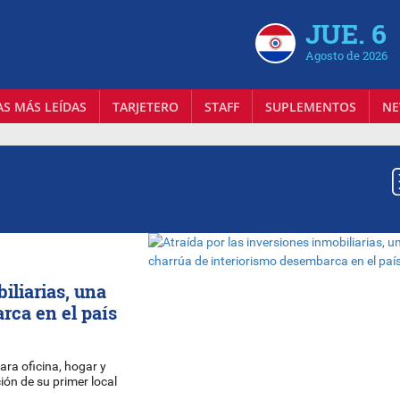
JUE. 6
Agosto de 2026
AS MÁS LEÍDAS
TARJETERO
STAFF
SUPLEMENTOS
NE
iliarias, una
rca en el país
ara oficina, hogar y
ión de su primer local