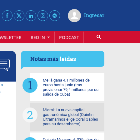
Ingresar
WSLETTER
RED IN
PODCAST
Notas más
leídas
Meliá gana 4,1 millones de
euros hasta junio (tras
provisionar 79,4 millones por su
salida de Cuba)
Miami: La nueva capital
gastronómica global (Quintín
Ultramarinos elige Coral Gables
para su desembarco)
Colegio Monserrat: 339 años de