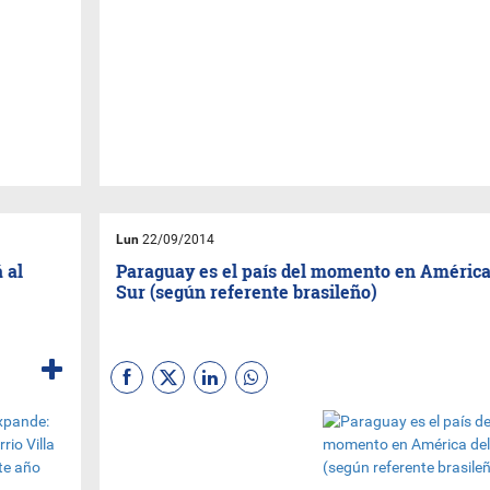
Lun
22/09/2014
 al
Paraguay es el país del momento en América
Sur (según referente brasileño)
En el marco de la 6° edición de
la
Expo Paraguay - Brasil
2014
"Oportunidades para el
mundo"
, que se desarrollará