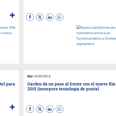
A finales de este mes, entrará
en funcionamiento una nueva
plataforma online de compra y
venta, que buscará reunir la
mayor cantidad de comercios
y rubros posibles y así
potenciar el e-commerce a
nivel local. Se trata de
Pidepar.com
, un
emprendimiento de jóvenes
paraguayos.
Hugo Lefebvre
, gerente
Mié
10/09/2014
comercial del grupo, explicó
que cualquier…
(seguí, hacé
tel para
Garden da un paso al frente con el nuevo Kia
clic en el título)
2015 (incorpora tecnología de punta)