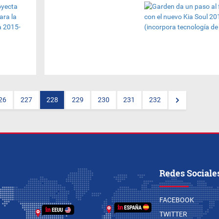
El
Grupo Garden
presentó al
nuevo integrante de la familia,
el
Kia Soul 2015
, una versión
totalmente renovada en
comparación a su antecesor.
Sebastián Somoza
, gerente de
ventas de la empresa,
comentó que se trata de un
vehículo de 4 cilindros, con un
motor de 1.600, flex,
transmisión de 6 velocidades
y con tecnología de punta.…
26
227
228
229
230
231
232
(seguí, hacé clic en el título)
Redes Sociale
FACEBOOK
TWITTER