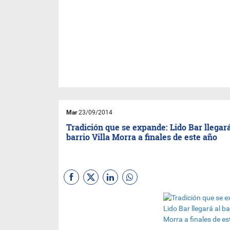
Mar
23/09/2014
Tradición que se expande: Lido Bar llegará
barrio Villa Morra a finales de este año
Con más de 60 años de
tradición como respaldo
Lido
Bar
decide invertir en la
apertura de un nuevo local en