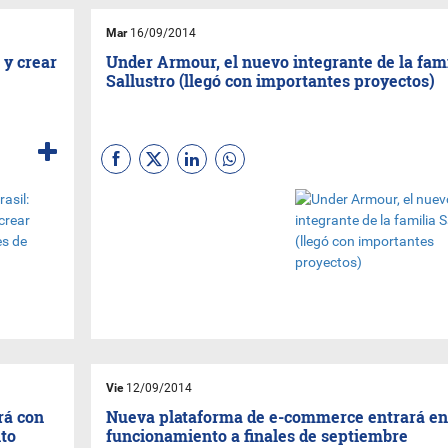
primera sucursal sobre la
avenida
San Martín
esquina
Mar
16/09/2014
Nuestra Señora del
Carmen.
Eduardo Franco
,
 y crear
Under Armour, el nuevo integrante de la fami
gerente general del grupo…
Sallustro (llegó con importantes proyectos)
(seguí, hacé clic en el título)
La reconocida marca de
prendas deportivas
“Under
Armour”
arribó al país de la
mano de
Sallustro S.A
., con
un importante plan de
expansión que incluye a
ciudades del departamento
central y el interior del país.
Octavio Sallustro
, director del
grupo, comentó que la marca
ya está expuesta en algunas
sucursales de
Sallustro
Vie
12/09/2014
Multimarcas
como la de Santa
Teresa y…
(seguí, hacé clic en
rá con
Nueva plataforma de e-commerce entrará en
el título)
nto
funcionamiento a finales de septiembre