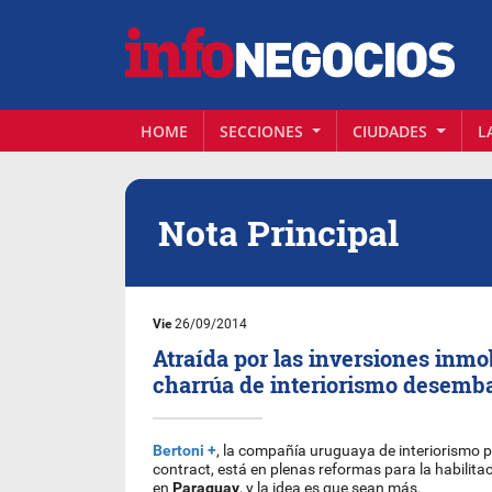
HOME
SECCIONES
CIUDADES
L
Nota Principal
Vie
26/09/2014
Atraída por las inversiones inmob
charrúa de interiorismo desemba
Bertoni +
, la compañía uruguaya de interiorismo p
contract, está en plenas reformas para la habilitac
en
Paraguay
, y la idea es que sean más.