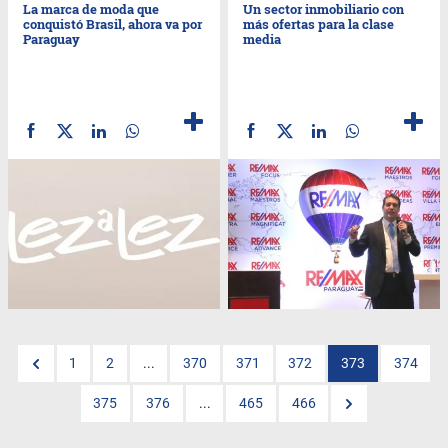
La marca de moda que
Un sector inmobiliario con
conquistó Brasil, ahora va por
más ofertas para la clase
Paraguay
media
1
2
...
370
371
372
373
374
375
376
...
465
466