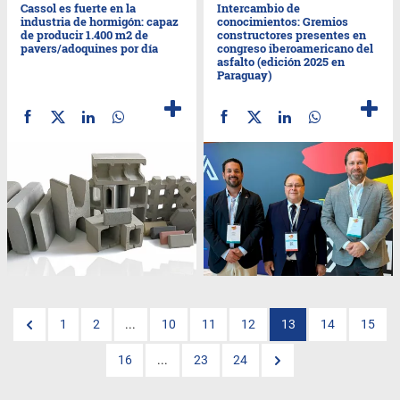
Cassol es fuerte en la
Intercambio de
industria de hormigón: capaz
conocimientos: Gremios
de producir 1.400 m2 de
constructores presentes en
pavers/adoquines por día
congreso iberoamericano del
asfalto (edición 2025 en
Paraguay)
1
2
...
10
11
12
13
14
15
16
...
23
24