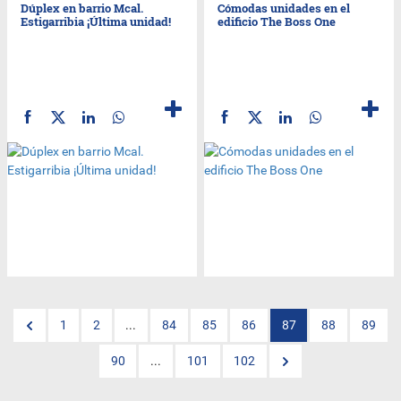
Dúplex en barrio Mcal.
Cómodas unidades en el
Estigarribia ¡Última unidad!
edificio The Boss One
1
2
...
84
85
86
87
88
89
90
...
101
102