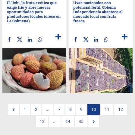
El lichi, la fruta exótica que
Uvas nacionales con
exige frío y abre nuevas
potencial fértil: Colonia
oportunidades para
Independencia abastece al
productores locales (crece en
mercado local con fruta
La Colmena)
fresca
1
2
...
7
8
9
10
11
12
13
...
44
45